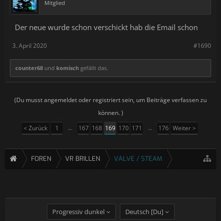
Mitglied
Der neue wurde schon verschickt hab die Email schon
3. April 2020
#1690
counter68
und
komisch
gefällt das.
(Du musst angemeldet oder registriert sein, um Beiträge verfassen zu
können. )
< Zurück
1
←
167
168
169
170
171
→
176
Weiter >
FOREN
VR BRILLEN
VALVE / STEAM
Progressiv dunkel
Deutsch [Du]