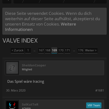
Diese Seite verwendet Cookies. Wenn du dich
weiterhin auf dieser Seite aufhältst, akzeptierst du
unseren Einsatz von Cookies.
Weitere
Informationen
VALVE INDEX
< Zurück
1
←
167
168
169
170
171
→
176
Weiter >
SheldonCooper
Mitglied
Das Spiel wäre Iracing
30. März 2020
#1681
SolKutTeR
VRF Team
ADMIN