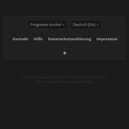
Progressiv dunkel
Deutsch [Du]
Kontakt
Hilfe
Datenschutzerklärung
Impressum
Forum software by XenForo™
-
Deutsch von xenDach
Theme designed by
Audentio Design
.