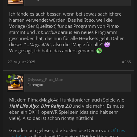
Ich fände es auch besser, wenn bei sowas sachlichere
Namen verwendet würden. Das heißt so, weil die
Vorlage (der Quelltext) für das Programm von Pimax
stammt und
mbucchia
daraus ein neues Programm
geschrieben hat, das nun für alle Headsets geht. Daher
dieses
"...Magic4All"
, also die "Magie für alle"
Wie gesagt, ich hätte das anders genannt
27. August 2025
#365
Odyssey_Plus_Man
Forengott
Mit dem PimaxMagic4all funktionieren auch Spiele wie
Half Life Alyx
,
Dirt Rallye 2.0
und viele mehr. Es muss
eben ein DX11 openVR Spiel sein (das sind halt sehr
viele). Also das ist schon richtig nützlich!
Gerade noch gelesen, die kostenlose Demo von
Of Lies
and Rain
soll auch mit Quadview-DFR funktionieren