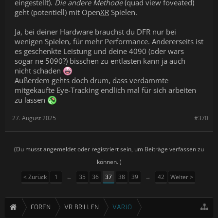
eingestellt).
Die andere Methode
(quad view foveated)
geht (potentiell) mit Open
XR
Spielen.
Ja, bei deiner Hardware brauchst du DFR nur bei
wenigen Spielen, für mehr Performance. Andererseits ist
es geschenkte Leistung und deine 4090 (oder wars
sogar ne 5090?) bisschen zu entlasten kann ja auch
nicht schaden
Außerdem gehts doch drum, dass verdammte
mitgekaufte Eye-Tracking endlich mal für sich arbeiten
zu lassen
27. August 2025
#370
(Du musst angemeldet oder registriert sein, um Beiträge verfassen zu
können. )
< Zurück
1
←
35
36
37
38
39
→
42
Weiter >
FOREN
VR BRILLEN
VARJO