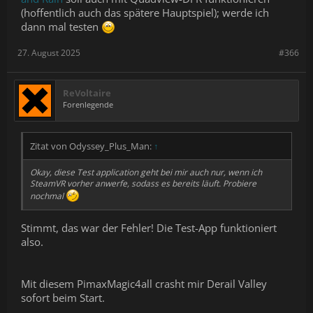
(hoffentlich auch das spätere Hauptspiel); werde ich
dann mal testen
27. August 2025
#366
ReVoltaire
Forenlegende
Zitat von Odyssey_Plus_Man:
↑
Okay, diese
Test application
geht bei mir auch nur, wenn ich
SteamVR vorher anwerfe, sodass es bereits läuft. Probiere
nochmal
Stimmt, das war der Fehler! Die Test-App funktioniert
also.
Mit diesem PimaxMagic4all crasht mir Derail Valley
sofort beim Start.