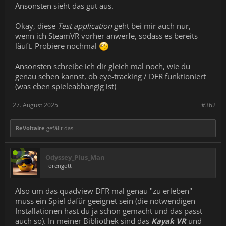
Ansonsten sieht das gut aus.
Okay, diese
Test application
geht bei mir auch nur,
wenn ich SteamVR vorher anwerfe, sodass es bereits
läuft. Probiere nochmal
Ansonsten schreibe ich dir gleich mal noch, wie du
genau sehen kannst, ob eye-tracking / DFR funktioniert
(was eben spieleabhängig ist)
27. August 2025
#362
ReVoltaire
gefällt das.
Odyssey_Plus_Man
Forengott
Also um das quadview DFR mal genau "zu erleben"
muss ein Spiel dafür geeignet sein (die notwendigen
Installationen hast du ja schon gemacht und das passt
auch so). In meiner Bibliothek sind das
Kayak VR
und