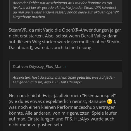
Aber: der Fehler hat anscheinend was mit der Runtime zu tun
(welche ist bei dir gerade aktive; Varjo oder SteamVR?)
könntest
du mal die jeweils andere testen; sprich diese zur aktiven openVR
Umgebung machen.
SteamVR, da mit Varjo die OpenXR-Anwendungen ja gar
nicht erst starten. Also, selbst wenn Derail Valley dann
auf diesem Weg starten würde (vermutlich ohne Steam-
Dashboard), wäre das auch keine Lösung.
Zitat von Odyssey_Plus_Man:
↑
Ansonsten; hast du schon mal ein Spiel getestet, was auf jeden
Fall gehen müsste, also z. B. Half Life Alyx?
Nein noch nicht. Es ist ja allein mein "Eisenbahnspiel"
(wie du es etwas despektierlich nennst, Banause
),
was noch einen kleinen Performanceschub vertragen
könnte. Alle anderen, von mir genutzten, Spiele laufen
auf max. Einstellungen und FPS. HL:Alyx würde auch
nicht mehr zu pushen sein...