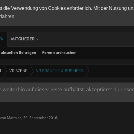
st die Verwendung von Cookies erforderlich. Mit der Nutzung un
rfahren
EN
MITGLIEDER
aktuellen Beiträgen
Foren durchsuchen
N
VR SZENE
VR BRANCHE & BUSINESS
weiterhin auf dieser Seite aufhältst, akzeptierst du unse
t von
Matthias
,
30. September 2016
.