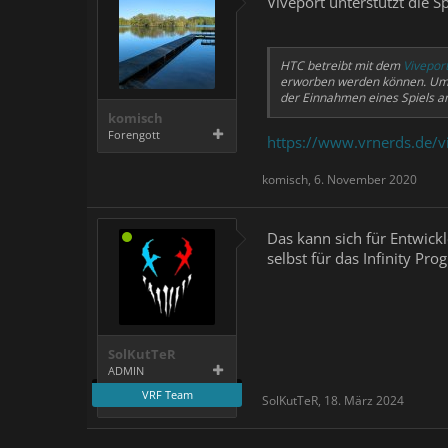
Viveport unterstützt die Sp
HTC betreibt mit dem
Vivepor
erworben werden können. Um m
der Einnahmen eines Spiels an
komisch
Forengott
https://www.vrnerds.de/vi
komisch
,
6. November 2020
Das kann sich für Entwick
selbst für das Infinity P
SolKutTeR
ADMIN
VRF Team
SolKutTeR
,
18. März 2024