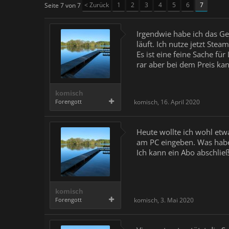
< Zurück
1
2
3
4
5
6
7
Seite 7 von 7
Irgendwie habe ich das Gef
läuft. Ich nutze jetzt Ste
Es ist eine feine Sache fü
rar aber bei dem Preis ka
komisch
Forengott
komisch
,
16. April 2020
Heute wollte ich wohl etw
am PC eingeben. Was habe
Ich kann ein Abo abschließ
komisch
Forengott
komisch
,
3. Mai 2020