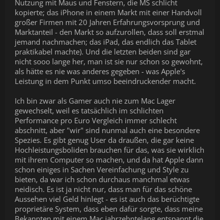
Nutzung mit Maus und Fenstern, die MS schlicht
kopierte; das iPhone in einem Markt mit einer Handvoll
großer Firmen mit 20 Jahren Erfahrungsvorsprung und
Marktanteil - den Markt so aufzurollen, dass soll erstmal
jemand nachmachen; das iPad, das endlich das Tablet
praktikabel machte). Und die letzten beiden sind gar
nicht sooo lange her, man ist sie nur schon so gewohnt,
als hätte es nie was anderes gegeben - was Apple's
Leistung in dem Punkt umso beeindruckender macht.
Ich bin zwar als Gamer auch nie zum Mac Lager
gewechselt, weil es tatsächlich im schlichten
Performance pro Euro Vergleich immer schlecht
abschnitt, aber "wir" sind nunmal auch eine besondere
Spezies. Es gibt genug User da draußen, die gar keine
Hochleistungsboliden brauchen für das, was sie wirklich
mit ihrem Computer so machen, und da hat Apple dann
schon einiges in Sachen Vereinfachung und Style zu
bieten, da war ich schon durchaus manchmal etwas
neidisch. Es ist ja nicht nur, dass man für das schöne
Aussehen viel Geld hinlegt - es ist auch das berüchtigte
proprietäre System, dass eben dafür sorgte, dass meine
Bekannten mit einem Mac jahrzehntelang entspannt die