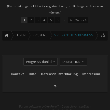
(Du musst angemeldet oder registriert sein, um Beiträge verfassen zu
können. )
1
2
3
4
5
6
→
32
Weiter >
FOREN
VR SZENE
VR BRANCHE & BUSINESS
Progressiv dunkel
Deutsch [Du]
Kontakt
Hilfe
Datenschutzerklärung
Impressum
Forum software by XenForo™
-
Deutsch von xenDach