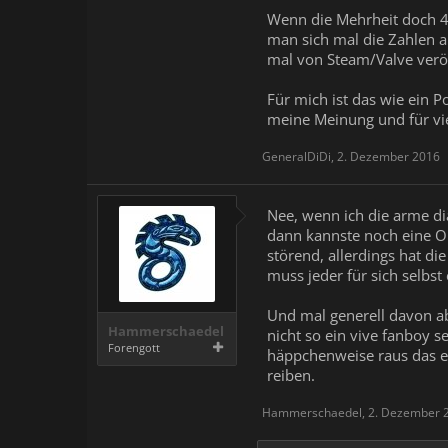
Wenn die Mehrheit doch 4
man sich mal die Zahlen a
mal von Steam/Valve veröff
Für mich ist das wie ein P
meine Meinung und für vi
GeneralDiDi
,
2. Dezember 2016
Nee, wenn ich die arme di
dann kannste noch eine Obe
störend, allerdings hat die
muss jeder für sich selbst
Und mal generell davon ab
Hammerschaedel
nicht so ein vive fanboy 
Forengott
häppchenweise raus das es 
reiben.
Hammerschaedel
,
2. Dezember 