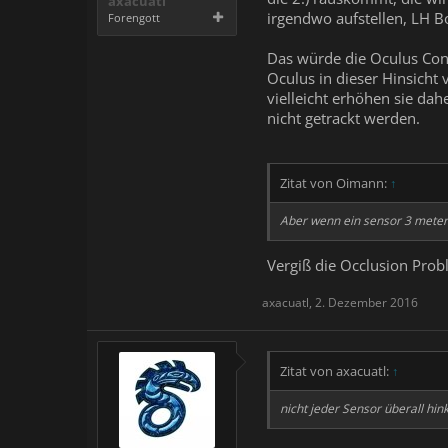
axacuatl
irgendwo aufstellen, LH Bo
Forengott
Das würde die Oculus Const
Oculus in dieser Hinsicht
vielleicht erhöhen sie da
nicht getrackt werden.
Zitat von Oimann:
↑
Aber wenn ein sensor 3 meter
Vergiß die Occlusion Probl
axacuatl
,
2. Dezember 2016
Zitat von axacuatl:
↑
nicht jeder Sensor überall h