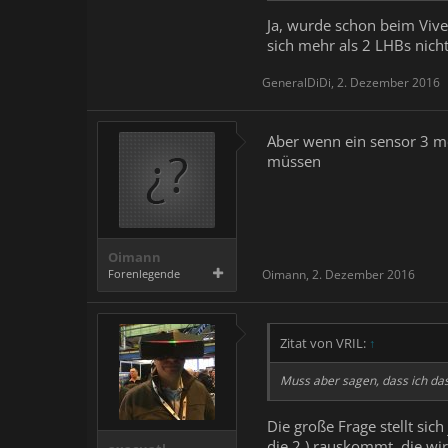
Ja, wurde schon beim Viv
sich mehr als 2 LHBs nicht
GeneralDiDi
,
2. Dezember 2016
Aber wenn ein sensor 3 me
müssen
Oimann
Forenlegende
Oimann
,
2. Dezember 2016
Zitat von VRIL:
↑
Muss aber sagen, dass ich das 
Die große Frage stellt sic
die 2.) rauskommt, die wi