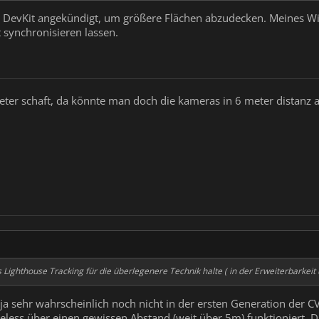
e DevKit angekündigt, um größere Flächen abzudecken. Meines Wi
 synchronisieren lassen.
ter schaft, da könnte man doch die kameras in 6 meter distanz a
Lighthouse Tracking für die überlegenere Technik halte ( in der Erweiterbarkeit 
h ja sehr wahrscheinlich noch nicht in der ersten Generation der C
reless über einen gewissen Abstand (weit über 5m) funktioniert