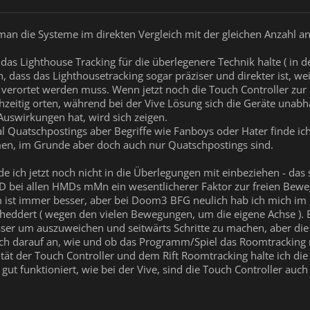
s man die Systeme im direkten Vergleich mit der gleichen Anzahl 
das Lighthouse Tracking für die überlegenere Technik halte ( in de
 dass das Lighthousetracking sogar präziser und direkter ist, weil 
verortet werden muss. Wenn jetzt noch die Touch Controller zu
ichzeitig orten, während bei der Vive Lösung sich die Geräte una
Auswirkungen hat, wird sich zeigen.
l Quatschpostings aber Begriffe wie Fanboys oder Hater finde ich 
, im Grunde aber doch auch nur Quatschpostings sind.
 ich jetzt noch nicht in die Überlegungen mit einbeziehen - das s
bei allen HMDs mMn ein wesentlicherer Faktor zur freien Bewe
ist immer besser, aber bei Doom3 BFG neulich hab ich mich im 
heddert ( wegen den vielen Bewegungen, um die eigene Achse ). Be
ser um auszuweichen und seitwärts Schritte zu machen, aber die B
h darauf an, wie und ob das Programm/Spiel das Roomtracking n
ität der Touch Controller und dem Rift Roomtracking halte ich 
t funktioniert, wie bei der Vive, sind die Touch Controller auch