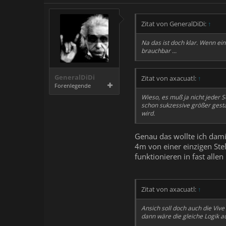
Zitat von GeneralDiDi:
↑
Na das ist doch klar. Wenn ein
brauchbar ...
GeneralDiDi
Zitat von axacuatl:
↑
Forenlegende
Wieso, es muß ja nicht jeder 
schon sukzessive größer gest
wird.
Genau das wollte ich dami
4m von einer einzigen Ste
funktionieren in fast all
Zitat von axacuatl:
↑
Ansich soll doch auch die Vive
dann wäre die gleiche Logik a