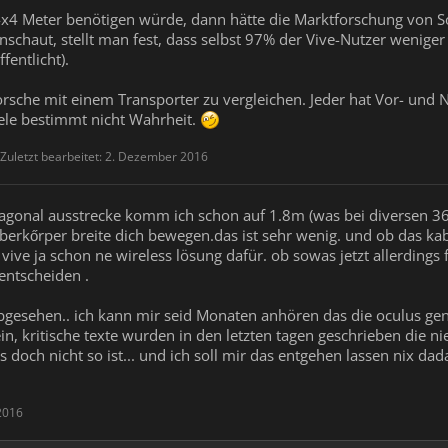
x4 Meter benötigen würde, dann hätte die Marktforschung von S
nschaut, stellt man fest, dass selbst 97% der Vive-Nutzer wenige
entlicht).
orsche mit einem Transporter zu vergleichen. Jeder hat Vor- und Na
ele bestimmt nicht Wahrheit.
Zuletzt bearbeitet:
2. Dezember 2016
agonal ausstrecke komm ich schon auf 1.8m (was bei diversen 360'
rkőrper breite dich bewegen.das ist sehr wenig. und ob das kabel j
 vive ja schon ne wireless lösung dafür. ob sowas jetzt allerdings f
 entscheiden .
gesehen.. ich kann mir seid Monaten anhören das die oculus gena
sein, kritische texte wurden in den letzten tagen geschrieben d
doch nicht so ist... und ich soll mir das entgehen lassen nix da
2016