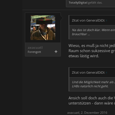
TotallyDigital
gefällt das.
Zitat von GeneralDiDi:
↑
Na das ist doch klar. Wenn ein
brauchbar ...
Wieso, es muß ja nicht je
axacuatl
Raum schon sukzessive gr
Forengott
etwas lästig wird.
Zitat von GeneralDiDi:
↑
Und die Möglichkeit mehr als
LHBs natürlich nicht geht.
Ansich soll doch auch die 
unterstützen - dann wäre d
axacuatl
,
2. Dezember 2016