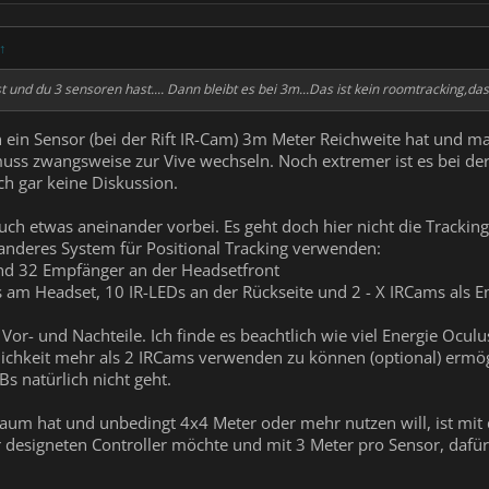
↑
nd du 3 sensoren hast.... Dann bleibt es bei 3m...Das ist kein roomtracking,das 
 ein Sensor (bei der Rift IR-Cam) 3m Meter Reichweite hat und ma
ss zwangsweise zur Vive wechseln. Noch extremer ist es bei der P
uch gar keine Diskussion.
auch etwas aneinander vorbei. Es geht doch hier nicht die Tracki
anderes System für Positional Tracking verwenden:
und 32 Empfänger an der Headsetfront
Ds am Headset, 10 IR-LEDs an der Rückseite und 2 - X IRCams als 
or- und Nachteile. Ich finde es beachtlich wie viel Energie Oculu
lichkeit mehr als 2 IRCams verwenden zu können (optional) ermö
s natürlich nicht geht.
aum hat und unbedingt 4x4 Meter oder mehr nutzen will, ist mit d
r designeten Controller möchte und mit 3 Meter pro Sensor, daf