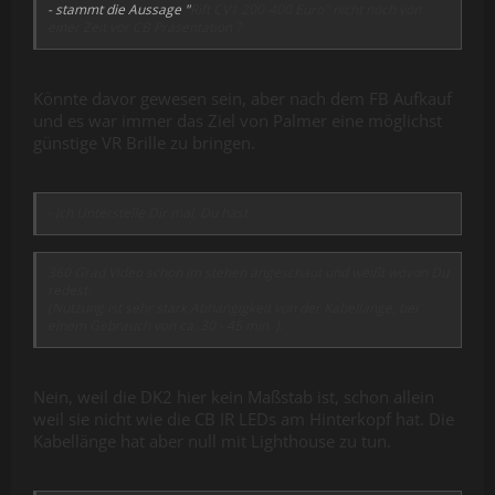
- stammt die Aussage "
Rift CV1 200-400 Euro" nicht noch von
einer Zeit vor CB Präsentation ?
Könnte davor gewesen sein, aber nach dem FB Aufkauf
und es war immer das Ziel von Palmer eine möglichst
günstige VR Brille zu bringen.
- ich Unterstelle Dir mal, Du hast
360 Grad Video schon im stehen angeschaut und weißt wovon Du
redest.
(Nutzung ist sehr stark Abhängigkeit von der Kabellänge, bei
einem Gebrauch von ca. 30 - 45 min. ).
Nein, weil die DK2 hier kein Maßstab ist, schon allein
weil sie nicht wie die CB IR LEDs am Hinterkopf hat. Die
Kabellänge hat aber null mit Lighthouse zu tun.