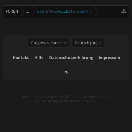
FOREN
...
SYSTEMVERGLEICH & USERTESTS
Progressiv dunkel
Deutsch [Du]
Kontakt
Hilfe
Datenschutzerklärung
Impressum
Forum software by XenForo™
-
Deutsch von xenDach
Theme designed by
Audentio Design
.