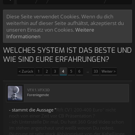
Diese Seite verwendet Cookies. Wenn du dich
weiterhin auf dieser Seite aufhältst, akzeptierst du
unseren Einsatz von Cookies.
Weitere
Informationen
WELCHES SYSTEM IST DAS BESTE UND
WIE SIND EURE ERFAHRUNGEN?
< Zurück
1
2
3
4
5
6
→
33
Weiter >
VFX1.VFX3D
Forenlegende
- stammt die Aussage "
Rift CV1 200-400 Euro" nicht
noch von einer Zeit vor CB Präsentation ?
- ich Unterstelle Dir mal, Du hast
360 Grad Video schon
im stehen angeschaut und weißt wovon Du redest.
(Nutzung ist sehr stark Abhängigkeit von der Kabellänge,