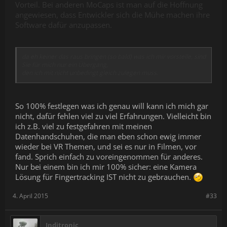
Vorteil. Bei anderen MoCaps ist man auf die Hoffnung
angewiesen, dass Entwickler sich die Mühe machen ihre
Software dafür anzupassen.
da eh keiner das raus bringen (so bald) was ich mir vorstelle, sind
Sie für mich nur ein Übergang,
den ich mit nicht unbedingt gleich zulegen muss.
So 100% festlegen was ich genau will kann ich mich gar
nicht, dafür fehlen viel zu viel Erfahrungen. Vielleicht bin
ich z.B. viel zu festgefahren mit meinen
Datenhandschuhen, die man eben schon ewig immer
wieder bei VR Themen, und sei es nur in Filmen, vor
fand. Sprich einfach zu voreingenommen für anderes.
Nur bei einem bin ich mir 100% sicher: eine Kamera
Lösung für Fingertracking IST nicht zu gebrauchen.
4. April 2015
#33
Inditronic