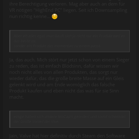
ihre Berechtigung verloren. Mag aber auch an dem für
VR nötigen "HighEnd PC" liegen. Seit ich Downsampling
nun richtig kenne...
Aber eh alles egal, man kauft sich ja nicht nur ein Produkt weil es
das beste ist,
sonder ein Produkt das momentan zu einem passt.
Ja, das auch. Mich stört nur jetzt schon von einem Sieger
zu reden, das ist einfach Blödsinn, dafür wissen wir
noch nicht alles von allen Produkten, das sorgt nur
wieder dafür, das die große breite Masse auf ein Gleis
gelenkt wird und am Ende womöglich das falsche
Produkt kaufen und eben nicht das was für sie Sinn
macht.
einige haben sich andere MoCap's geordert und somit schwindet
der Große Vorteil der Vive.
Jain, Valve hat hier definitiv durch Steam den Software