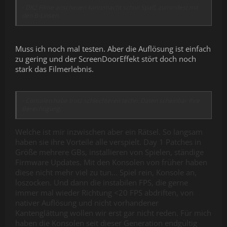
- DK2 Filme anschauen kann/macht schon Spaß, zumindest mit
den B-Linsen.
Muss ich noch mal testen. Aber die Auflösung ist einfach
zu gering und der ScreenDoorEffekt stört doch noch
stark das Filmerlebnis.
- Consolen habe trotz schlechteren techn. Daten scheinbar Ihre
Berechtigung.
Welche ist mir inzwischen aber ein Rätsel. So langsam
haben sie ihre Vorteile alle verspielt. Day 1 Patches in
Größe mehrere GBs, installieren von Spielen, ständige
Firmware Updates. Mit den Konsolen von früher haben
diese nicht mehr viel zu tun... Spiel rein, Konsole an,
loszocken. Und dann die instabilen FPS, die gerne
immer mal wieder Richtung <20 FPS abdriften, von
nativer Auflösung und nicht vorhandener
Kantenglättung wollen wir erst gar nicht reden. Für mich
haben die Konsolen seit dieser Generation endgültig