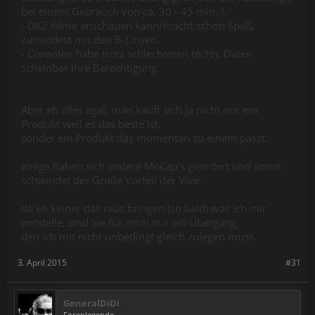
bei einem Gebrauch von ca. 30 - 45 min. ).
- DK2 Filme anschauen kann/macht schon Spaß,
zumindest mit den B-Linsen.
- Consolen habe trotz schlechteren techn. Daten
scheinbar Ihre Berechtigung.
Aber eh alles egal, man kauft sich ja nicht nur ein
Produkt weil es das beste ist,
sonder ein Produkt das momentan zu einem passt.
einige haben sich andere MoCap's geordert und somit
schwindet der Große Vorteil der Vive.
da eh keiner das raus bringen (so bald) was ich mir
vorstelle, sind Sie für mich nur ein Übergang,
den ich mit nicht unbedingt gleich zulegen muss.
3. April 2015
#31
GeneralDiDi
Forenlegende