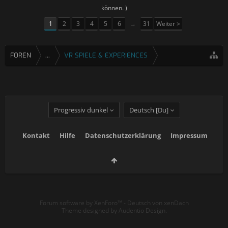
können. )
1
2
3
4
5
6
→
31
Weiter >
FOREN
...
VR SPIELE & EXPERIENCES
Progressiv dunkel
Deutsch [Du]
Kontakt
Hilfe
Datenschutzerklärung
Impressum
Forum software by XenForo™
-
Deutsch von xenDach
Theme designed by
Audentio Design
.