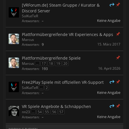
[VRForum.de] Steam Gruppe / Kurator &
Discord Server
SolKutTeR
Keine Angabe
Antworten:
–
Plattformübergreifende VR Experiences & Apps
Marcus
15. März 2017
Antworten:
9
Plattformübergreifende Spiele
Marcus
...
17
18
19
20
16. April 2026
Antworten:
193
Free2Play Spiele mit offiziellen VR-Support
SolKutTeR
...
2
Keine Angabe
Antworten:
–
VR Spiele Angebote & Schnäppchen
nn23
...
54
55
56
57
Keine Angabe
Antworten:
–