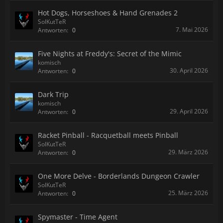
Hot Dogs, Horseshoes & Hand Grenades 2
SolKutTeR
7. Mai 2026
Antworten:
0
Five Nights at Freddy's: Secret of the Mimic
komisch
30. April 2026
Antworten:
0
Dark Trip
komisch
29. April 2026
Antworten:
0
Racket Pinball - Racquetball meets Pinball
SolKutTeR
29. März 2026
Antworten:
0
One More Delve - Borderlands Dungeon Crawler
SolKutTeR
25. März 2026
Antworten:
0
Spymaster - Time Agent