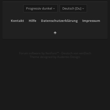
Progressiv dunkel
Deutsch [Du]
Kontakt
Hilfe
Datenschutzerklärung
Impressum
Forum software by XenForo™
-
Deutsch von xenDach
Theme designed by
Audentio Design
.