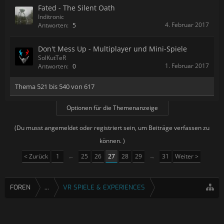
Fated - The Silent Oath
Inditronic
4. Februar 2017
Antworten:
5
Don't Mess Up - Multiplayer und Mini-Spiele
SolKutTeR
1. Februar 2017
Antworten:
0
Thema 521 bis 540 von 617
Optionen für die Themenanzeige
(Du musst angemeldet oder registriert sein, um Beiträge verfassen zu
können. )
< Zurück
1
←
25
26
27
28
29
→
31
Weiter >
FOREN
...
VR SPIELE & EXPERIENCES