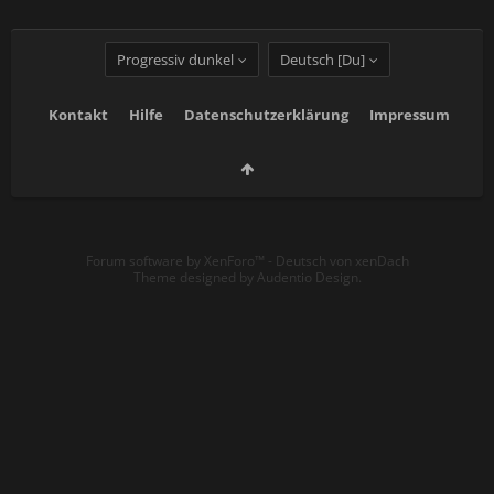
Progressiv dunkel
Deutsch [Du]
Kontakt
Hilfe
Datenschutzerklärung
Impressum
Forum software by XenForo™
-
Deutsch von xenDach
Theme designed by
Audentio Design
.