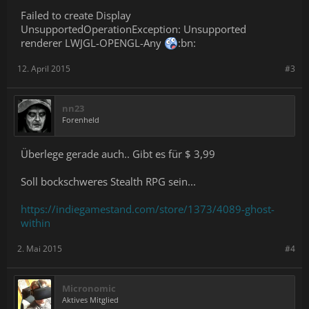
Failed to create Display
UnsupportedOperationException: Unsupported
renderer LWJGL-OPENGL-Any
:bn:
12. April 2015
#3
nn23
Forenheld
Überlege gerade auch.. Gibt es für $ 3,99
Soll bockschweres Stealth RPG sein...
https://indiegamestand.com/store/1373/4089-ghost-
within
2. Mai 2015
#4
Micronomic
Aktives Mitglied