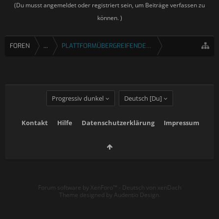
(Du musst angemeldet oder registriert sein, um Beiträge verfassen zu
können. )
FOREN
...
PLATTFORMÜBERGREIFENDE SPIELE
Progressiv dunkel
Deutsch [Du]
Kontakt
Hilfe
Datenschutzerklärung
Impressum
Forum software by XenForo™
-
Deutsch von xenDach
Theme designed by
Audentio Design
.