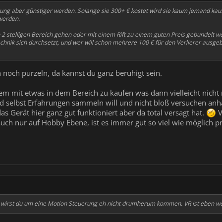
ng aber günstiger werden. Solange sie 300+ € kostet wird sie kaum jemand kauf
 werden.
 2 stelligen Bereich gehen oder mit einem Rift zu einem guten Preis gebundelt 
Technik sich durchsetzt, und wer will schon mehrere 100 € für den Verlierer ausg
 noch purzeln, da kannst du ganz beruhigt sein.
em mit etwas in dem Bereich zu kaufen was dann vielleicht nicht 
d selbst Erfahrungen sammeln will und nicht bloß versuchen an
as Gerät hier ganz gut funktioniert aber da total versagt hat.
V
uch nur auf Hobby Ebene, ist es immer gut so viel wie möglich p
g wirst du um eine Motion Steuerung eh nicht drumherum kommen. VR ist eben weit