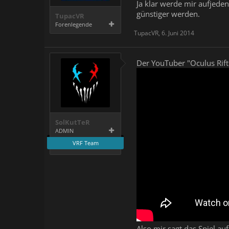
Ja klar werde mir aufjede
günstiger werden.
TupacVR
Forenlegende
TupacVR
,
6. Juni 2014
Der YouTuber "Oculus Rift
SolKutTeR
ADMIN
VRF Team
Also mir sagt das Spiel auf