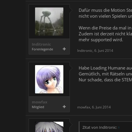
Dafür muss die Motion Ste
nicht von vielen Spielen u
Wenn die Preise da mal in
Zudem ist derzeit nicht k
mehr supported wird.
Inditronic
Forenlegende
Inditronic
,
6. Juni 2014
Habe Loading Humane auch 
Gemütlich, mit Rätseln un
Nur schade, dass die STEM
mowfax
Mitglied
mowfax
,
6. Juni 2014
Zitat von Inditronic:
↑