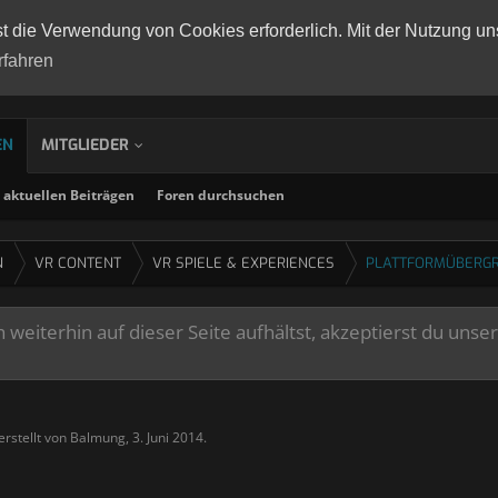
st die Verwendung von Cookies erforderlich. Mit der Nutzung un
rfahren
EN
MITGLIEDER
aktuellen Beiträgen
Foren durchsuchen
N
VR CONTENT
VR SPIELE & EXPERIENCES
PLATTFORMÜBERGR
weiterhin auf dieser Seite aufhältst, akzeptierst du unse
erstellt von
Balmung
,
3. Juni 2014
.