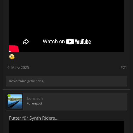
6. März 2025
#21
ReVoltaire
gefällt das.
komisch
Forengott
Futter für Synth Riders...