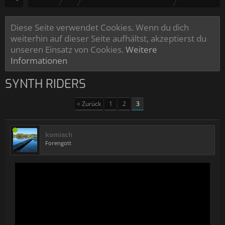
Diese Seite verwendet Cookies. Wenn du dich
weiterhin auf dieser Seite aufhältst, akzeptierst du
unseren Einsatz von Cookies.
Weitere
Informationen
SYNTH RIDERS
< Zurück
1
2
3
komisch
Forengott