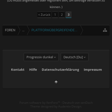
(Du musst angemeldet oder registriert sein, um Beiträge verfassen zu
können. )
< Zurück
1
2
3
FOREN
...
PLATTFORMÜBERGREIFENDE SPIELE
Progressiv dunkel
Deutsch [Du]
Kontakt
Hilfe
Datenschutzerklärung
Impressum
Forum software by XenForo™
-
Deutsch von xenDach
Theme designed by
Audentio Design
.