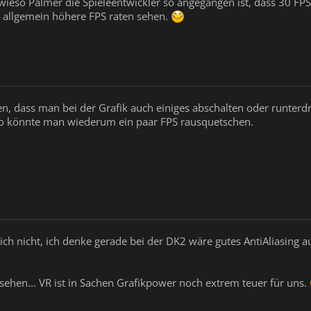
 wieso Palmer die Spieleentwickler so angegangen ist, dass 30 FP
ill allgemein höhere FPS raten sehen.
en, dass man bei der Grafik auch einiges abschalten oder runterdr
. So könnte man wiederum ein paar FPS rausquetschen.
ch nicht, ich denke gerade bei der DK2 wäre gutes AntiAliasing a
sehen... VR ist in Sachen Grafikpower noch extrem teuer für uns.