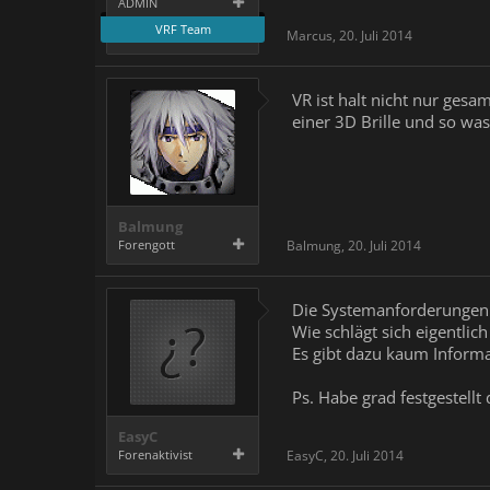
ADMIN
VRF Team
Marcus
,
20. Juli 2014
VR ist halt nicht nur gesa
einer 3D Brille und so wa
Balmung
Forengott
Balmung
,
20. Juli 2014
Die Systemanforderungen s
Wie schlägt sich eigentli
Es gibt dazu kaum Inform
Ps. Habe grad festgestellt
EasyC
Forenaktivist
EasyC
,
20. Juli 2014