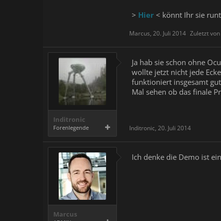
>
Hier
< könnt Ihr sie run
Marcus
,
20. Juli 2014
Zuletzt vo
Ja hab sie schon ohne Oc
wollte jetzt nicht jede Ec
funktioniert insgesamt gut
Mal sehen ob das finale P
Inditronic
Forenlegende
Inditronic
,
20. Juli 2014
Ich denke die Demo ist ei
Marcus