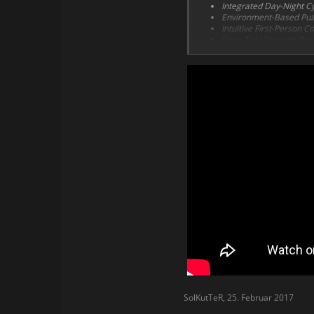
Integrated Day-Night C
Environment-Based Puz
Intuitive First-Person C
Story Told Through Poe
Virtual Reality Enabled
Unreal Engine 4
SolKutTeR
,
25. Februar 2017