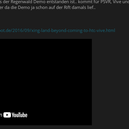
s der Regenwald Demo entstanden ist.. kommt für PSVR, Vive und a
ber da die Demo ja schon auf der Rift damals lief..
pot.de/2016/09/xing-land-beyond-coming-to-htc-vive.html