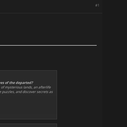
#1
ves of the departed?
 of mysterious lands, an afterlife
lve puzzles, and discover secrets as