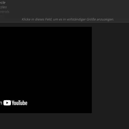
ycle
zles
ontrols
try
Klicke in dieses Feld, um es in vollständiger Größe anzuzeigen.