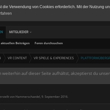
st die Verwendung von Cookies erforderlich. Mit der Nutzung un
rfahren
EN
MITGLIEDER
aktuellen Beiträgen
Foren durchsuchen
N
VR CONTENT
VR SPIELE & EXPERIENCES
PLATTFORMÜBERGR
weiterhin auf dieser Seite aufhältst, akzeptierst du unse
erstellt von
Hammerschaedel
,
9. September 2016
.