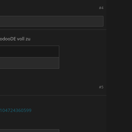
#4
oodooDE voll zu
#5
37104724360599