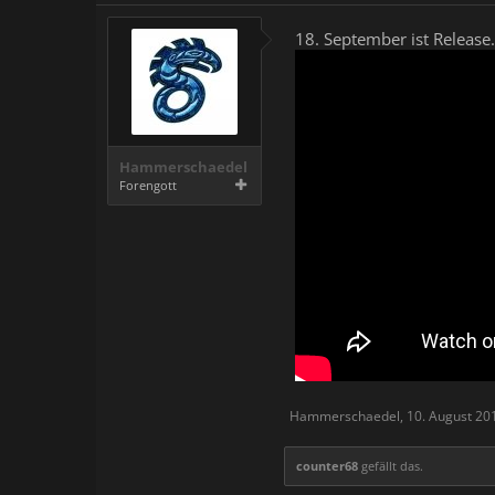
18. September ist Release.
Hammerschaedel
Forengott
Hammerschaedel
,
10. August 20
counter68
gefällt das.