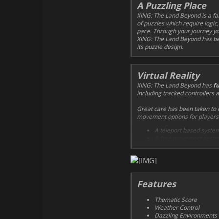
A Puzzling Place
XING: The Land Beyond is a fan
of puzzles which require logic,
pace. Through your journey you
XING: The Land Beyond has bee
its puzzle design.
Virtual Reality
XING: The Land Beyond has
fu
including tracked controllers 
Great care has been taken to e
movement options for players
A teleport based system
A free movement system 
Features
Thematic Score
Weather Control
Dazzling Environments