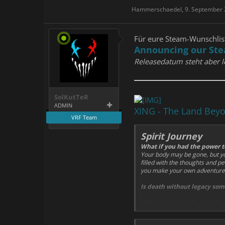
Hammerschaedel
,
9. September
Für eure Steam-Wunschlis
Announcing our Ste
Releasedatum steht aber le
SolKutTeR
ADMIN
XING - The Land Bey
VRF Team
Spirit Journey
What if you had the power to
Your body may be gone, but your
filled with the thoughts and pe
you make your own adventure 
Is death without legacy som
What happens when we do no
Do we choose our own destiny