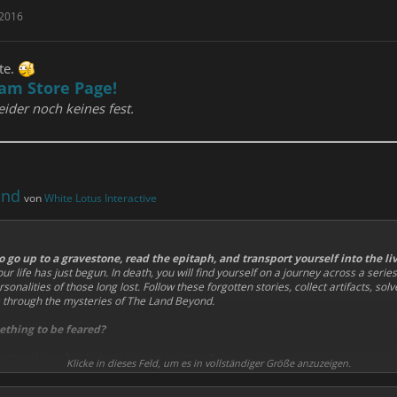
 2016
te.
am Store Page!
ider noch keines fest.
ond
von
White Lotus Interactive
 go up to a gravestone, read the epitaph, and transport yourself into the li
 life has just begun. In death, you will find yourself on a journey across a series
rsonalities of those long lost. Follow these forgotten stories, collect artifacts, so
through the mysteries of The Land Beyond.
ething to be feared?
t realize what is most important to us?
Klicke in dieses Feld, um es in vollständiger Größe anzuzeigen.
, or is it chosen for us?