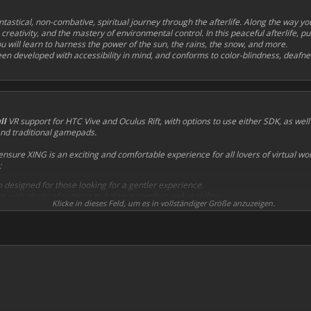
tastical, non-combative, spiritual journey through the afterlife. Along the way y
 creativity, and the mastery of environmental control. In this peaceful afterlife, 
 will learn to harness the power of the sun, the rains, the snow, and more.
n developed with accessibility in mind, and conforms to color-blindness, deafne
ll
VR support for HTC Vive and Oculus Rift, with options to use either SDK, as well 
and traditional gamepads.
nsure XING is an exciting and comfortable experience for all lovers of virtual wor
:
 designed for those looking for a gentler experience.
with plenty of settings to balance comfort and usability.
Klicke in dieses Feld, um es in vollständiger Größe anzuzeigen.